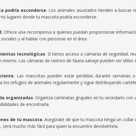
ta podría esconderse
. Los animales asustados tienden a buscar r
tros lugares donde tu mascota podría esconderse.
d
. Ofrece una recompensa a quienes puedan proporcionar informació
sociales y al hablar con personas en el área.
mientas tecnológicas
. Si tienes acceso a cámaras de seguridad, re
 mismo. Las cámaras de rastreo de fauna salvaje pueden ser útiles si 
stente
. Las mascotas pueden estar perdidas durante semanas o 
sa los refugios de animales regularmente y sigue distribuyendo cartele
da organizadas
. Organiza caminatas grupales en tu vecindario con 
bilidades de encontrarla.
iones de tu mascota
. Asegúrate de que tu mascota tenga un collar c
, será mucho más fácil para quien la encuentre devolvértela.