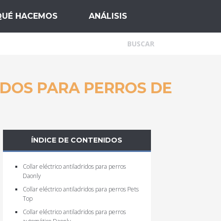
QUÉ HACEMOS
ANÁLISIS
IDOS PARA PERROS DE
ÍNDICE DE CONTENIDOS
Collar eléctrico antiladridos para perros
Daonly
Collar eléctrico antiladridos para perros Pets
Top
Collar eléctrico antiladridos para perros