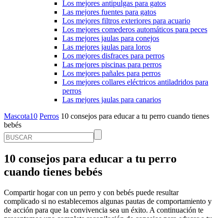
Los mejores antipulgas para gatos
Las mejores fuentes para gatos
Los mejores filtros exteriores para acuario
Los mejores comederos automáticos para peces
Las mejores jaulas para conejos
Las mejores jaulas para loros
Los mejores disfraces para perros
Las mejores piscinas para perros
Los mejores pañales para perros
Los mejores collares eléctricos antiladridos para
perros
Las mejores jaulas para canarios
Mascota10
Perros
10 consejos para educar a tu perro cuando tienes
bebés
10 consejos para educar a tu perro
cuando tienes bebés
Compartir hogar con un perro y con bebés puede resultar
complicado si no establecemos algunas pautas de comportamiento y
de acción para que la convivencia sea un éxito. A continuación te