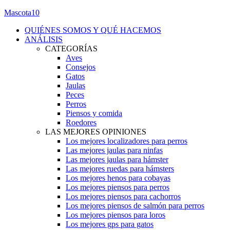
Mascota10
QUIÉNES SOMOS Y QUÉ HACEMOS
ANÁLISIS
CATEGORÍAS
Aves
Consejos
Gatos
Jaulas
Peces
Perros
Piensos y comida
Roedores
LAS MEJORES OPINIONES
Los mejores localizadores para perros
Las mejores jaulas para ninfas
Las mejores jaulas para hámster
Las mejores ruedas para hámsters
Los mejores henos para cobayas
Los mejores piensos para perros
Los mejores piensos para cachorros
Los mejores piensos de salmón para perros
Los mejores piensos para loros
Los mejores gps para gatos